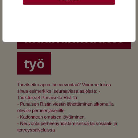
Ristiin -
Maahanmuutto
työ
Tarvitsetko apua tai neuvontaa? Voimme tukea
sinua esimerkiksi seuraavissa asioissa: -
Todistukset Punaiselta Ristiltä
- Punaisen Ristin viestin lähettäminen ulkomailla
oleville perheenjäsenille
- Kadonneen omaisen löytäminen
- Neuvonta perheenyhdistämisessä tai sosiaali- ja
terveyspalveluissa